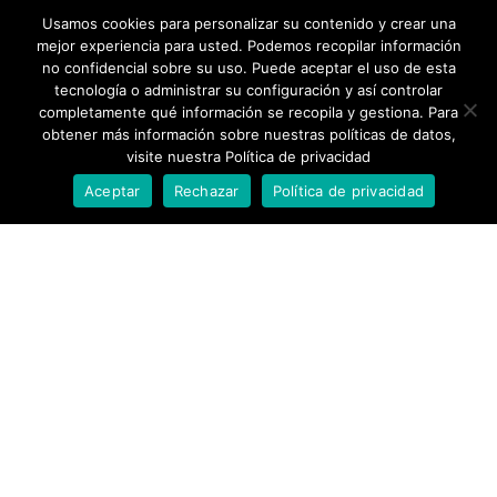
Usamos cookies para personalizar su contenido y crear una
mejor experiencia para usted. Podemos recopilar información
no confidencial sobre su uso. Puede aceptar el uso de esta
tecnología o administrar su configuración y así controlar
completamente qué información se recopila y gestiona. Para
obtener más información sobre nuestras políticas de datos,
visite nuestra Política de privacidad
Aceptar
Rechazar
Política de privacidad
Ámbitos rurales
Proyectos
Los Tojos se convierte en el epicentro
de los centros Comunitarios impulsados
por Fundación PEM