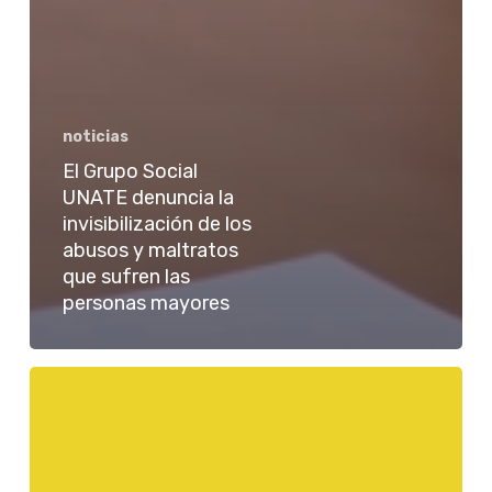
noticias
El Grupo Social
UNATE denuncia la
invisibilización de los
abusos y maltratos
que sufren las
personas mayores
Disfruta
en
directo
las