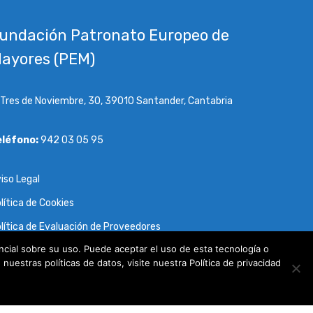
undación Patronato Europeo de
ayores (PEM)
 Tres de Noviembre, 30, 39010 Santander, Cantabria
eléfono:
942 03 05 95
iso Legal
lítica de Cookies
lítica de Evaluación de Proveedores
cial sobre su uso. Puede aceptar el uso de esta tecnología o
lítica de Transparencia
uestras políticas de datos, visite nuestra Política de privacidad
luntariado