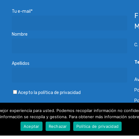
Tu e-mail*
F
M
Nombre
C.
T
Apellidos
Av
Po
Acepto
la política de privacidad
Po
ejor experiencia para usted. Podemos recopilar información no confiden
Po
nformación se recopila y gestiona. Para obtener más información sobre n
Vo
Aceptar
Rechazar
Política de privacidad