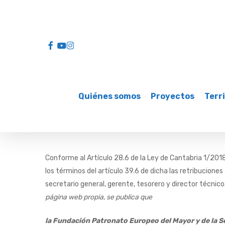
Skip
to
main
facebook
youtube
instagram
content
Quiénes somos
Proyectos
Terri
Conforme al Artículo 28.6 de la Ley de Cantabria 1/2018
los términos del artículo 39.6 de dicha las retribucione
secretario general, gerente, tesorero y director técnico
página web propia, se publica que
la Fundación Patronato Europeo del Mayor y de la S