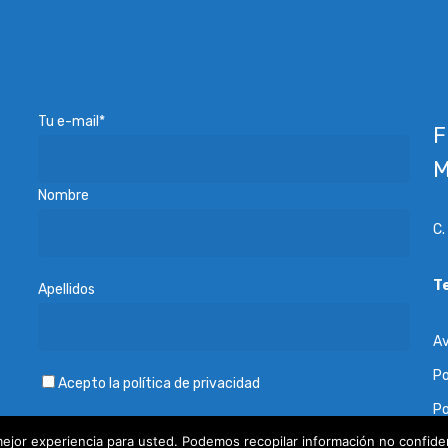
Tu e-mail*
F
M
Nombre
C.
T
Apellidos
Av
Po
Acepto
la política de privacidad
Po
ejor experiencia para usted. Podemos recopilar información no confiden
Po