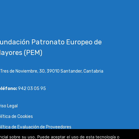
undación Patronato Europeo de
ayores (PEM)
 Tres de Noviembre, 30, 39010 Santander, Cantabria
eléfono:
942 03 05 95
iso Legal
lítica de Cookies
lítica de Evaluación de Proveedores
cial sobre su uso. Puede aceptar el uso de esta tecnología o
lítica de Transparencia