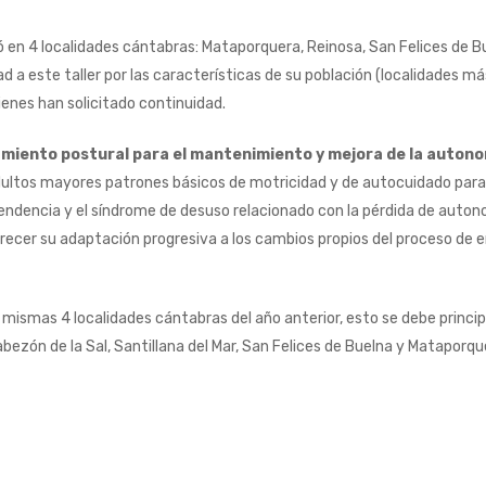
lizó en 4 localidades cántabras: Mataporquera, Reinosa, San Felices de Bu
d a este taller por las características de su población (localidades m
enes han solicitado continuidad.
namiento postural para el mantenimiento y mejora de la auton
s adultos mayores patrones básicos de motricidad y de autocuidado para
pendencia y el síndrome de desuso relacionado con la pérdida de autono
ecer su adaptación progresiva a los cambios propios del proceso de en
s mismas 4 localidades cántabras del año anterior, esto se debe princ
bezón de la Sal, Santillana del Mar, San Felices de Buelna y Mataporqu