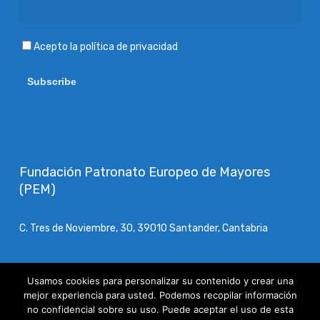
Acepto
la política de privacidad
Fundación Patronato Europeo de Mayores
(PEM)
C. Tres de Noviembre, 30, 39010 Santander, Cantabria
Teléfono:
942 03 05 95
Usamos cookies para personalizar su contenido y crear una
mejor experiencia para usted. Podemos recopilar información
Aviso Legal
no confidencial sobre su uso. Puede aceptar el uso de esta