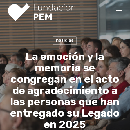
Skip
Menu
to
Close
main
Menu
content
noticias
La emoción y la
memoria se
congregan en el acto
de agradecimiento a
las personas que han
entregado su Legado
en 2025