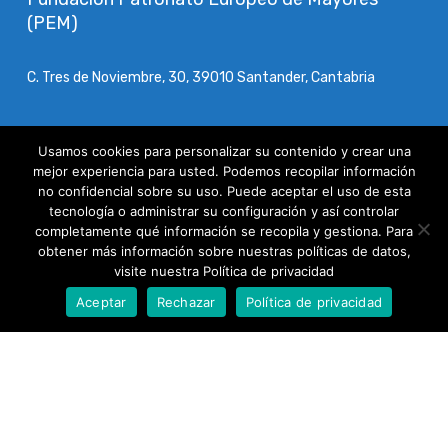
(PEM)
C. Tres de Noviembre, 30, 39010 Santander, Cantabria
Teléfono:
942 03 05 95
Usamos cookies para personalizar su contenido y crear una
mejor experiencia para usted. Podemos recopilar información
Aviso Legal
no confidencial sobre su uso. Puede aceptar el uso de esta
tecnología o administrar su configuración y así controlar
Política de Cookies
completamente qué información se recopila y gestiona. Para
obtener más información sobre nuestras políticas de datos,
Política de Evaluación de Proveedores
visite nuestra Política de privacidad
Política de Transparencia
Aceptar
Rechazar
Política de privacidad
Voluntariado