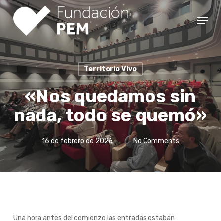
Skip
Menu
to
Close
main
Menu
content
Territorio Vivo
«Nos quedamos sin
nada, todo se quemó»
16 de febrero de 2026
No Comments
Una hora antes del comienzo las entradas estaban