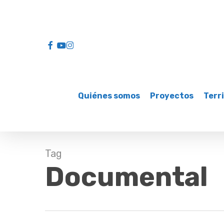
Skip
to
main
facebook
youtube
instagram
content
Quiénes somos
Proyectos
Terri
Tag
Documental